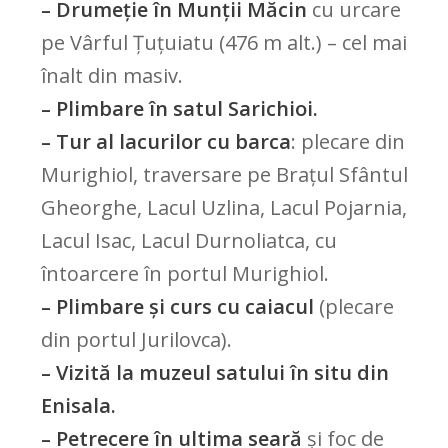
– Drumeție în Munții Măcin
cu urcare
pe Vârful Țuțuiatu (476 m alt.) – cel mai
înalt din masiv.
– Plimbare în satul Sarichioi.
– Tur al lacurilor cu barca
: plecare din
Murighiol, traversare pe Brațul Sfântul
Gheorghe, Lacul Uzlina, Lacul Pojarnia,
Lacul Isac, Lacul Durnoliatca, cu
întoarcere în portul Murighiol.
– Plimbare și curs cu caiacul
(plecare
din portul Jurilovca).
– Vizită la muzeul satului în situ din
Enisala.
– Petrecere în ultima seară
și foc de