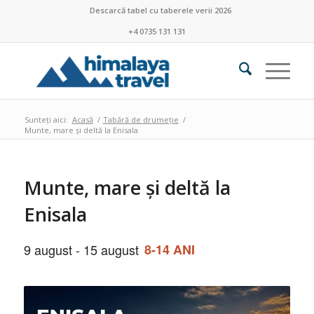
Descarcă tabel cu taberele verii 2026
+4 0735 131 131
Sunteți aici:
Acasă
/
Tabără de drumeție
/
Munte, mare și deltă la Enisala
Munte, mare și deltă la
Enisala
9 august
-
15 august
8-14 ANI