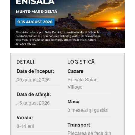
DETALII
LOGISTICĂ
Data de început:
Cazare
09 august 2026
Enisala Safari
Village
Data de sfârșit:
Masa
15 august 2026
3 mese/zi și gustări
Vârsta:
Transport
8-14 ani
Plecarea se face din