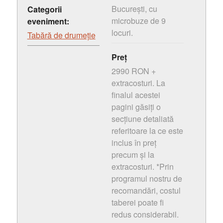
București, cu
Categorii
microbuze de 9
eveniment:
locuri.
Tabără de drumeție
Preț
2990 RON +
extracosturi. La
finalul acestei
pagini găsiți o
secțiune detaliată
referitoare la ce este
inclus în preț
precum și la
extracosturi. *Prin
programul nostru de
recomandări, costul
taberei poate fi
redus considerabil.