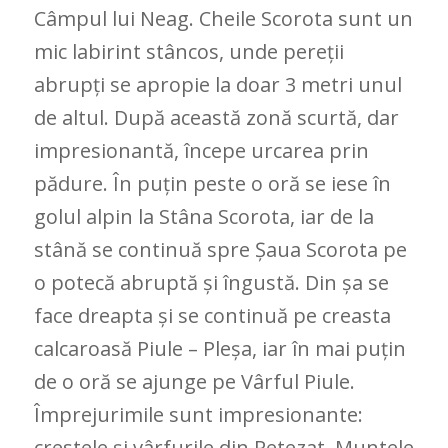
Câmpul lui Neag. Cheile Scorota sunt un
mic labirint stâncos, unde pereții
abrupți se apropie la doar 3 metri unul
de altul. După această zonă scurtă, dar
impresionantă, începe urcarea prin
pădure. În puțin peste o oră se iese în
golul alpin la Stâna Scorota, iar de la
stână se continuă spre Șaua Scorota pe
o potecă abruptă și îngustă. Din șa se
face dreapta și se continuă pe creasta
calcaroasă Piule – Pleșa, iar în mai puțin
de o oră se ajunge pe Vârful Piule.
Împrejurimile sunt impresionante:
crestele și vârfurile din Retezat, Muntele