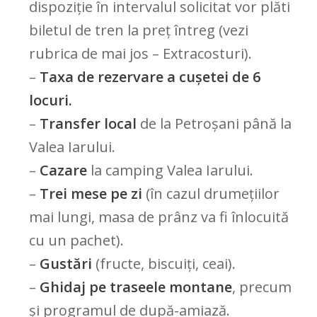
dispoziție în intervalul solicitat vor plăti
biletul de tren la preț întreg (vezi
rubrica de mai jos – Extracosturi).
–
Taxa de rezervare a cușetei de 6
locuri.
–
Transfer local
de la Petroșani până la
Valea Iarului.
–
Cazare
la camping Valea Iarului.
–
Trei mese pe zi
(în cazul drumețiilor
mai lungi, masa de prânz va fi înlocuită
cu un pachet).
–
Gustări
(fructe, biscuiți, ceai).
–
Ghidaj pe traseele montane
, precum
și programul de după-amiază.