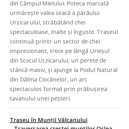
din Câmpul Mielului. Poteca marcată
urmărește valea seacă a pârâului
Urzicarului, străbătând chei
spectaculoase, înalte și înguste. Traseul
continuă printr-un sector de chei
impresionant, trece pe lângă Urieșul
din Scocul Urzicarului, un perete de
stâncă masiv, și ajunge la Podul Natural
din Dâlma Ciocănelor, un arc
spectaculos format prin prăbușirea
tavanului unei peșteri.
Traseu în Munții Vâlcanului
– Traversarea crestei munților Oslea