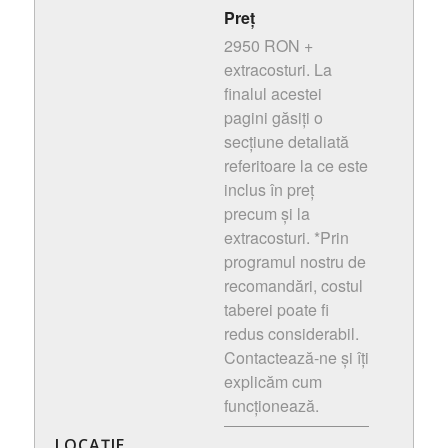
Preț
2950 RON +
extracosturi. La
finalul acestei
pagini găsiți o
secțiune detaliată
referitoare la ce este
inclus în preț
precum și la
extracosturi. *Prin
programul nostru de
recomandări, costul
taberei poate fi
redus considerabil.
Contactează-ne și îți
explicăm cum
funcționează.
LOCAȚIE