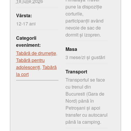
18 iulie 2026
pune la dispoziție
corturile,
Vârsta:
participanții având
12-17 ani
nevoie de sac de
dormit și izopren.
Categorii
eveniment:
Masa
Tabără de drumeție
,
3 mese/zi și gustări
Tabără pentru
adolescenți
,
Tabără
Transport
la cort
Transportul se face
cu trenul din
Bucuresti (Gara de
Nord) până în
Petroșani și apoi
transfer cu autocarul
până la camping.