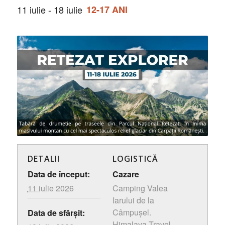
11 iulie
-
18 iulie
12-17 ANI
DETALII
LOGISTICĂ
Data de început:
Cazare
11 iulie 2026
Camping Valea
Iarului de la
Câmpușel.
Data de sfârșit:
Himalaya Travel