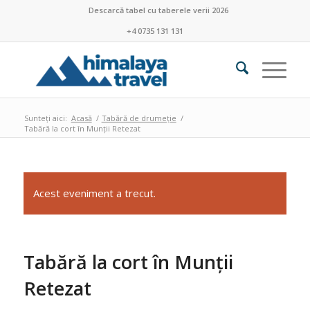
Descarcă tabel cu taberele verii 2026
+4 0735 131 131
Sunteți aici:
Acasă
/
Tabără de drumeție
/
Tabără la cort în Munții Retezat
Acest eveniment a trecut.
Tabără la cort în Munții
Retezat