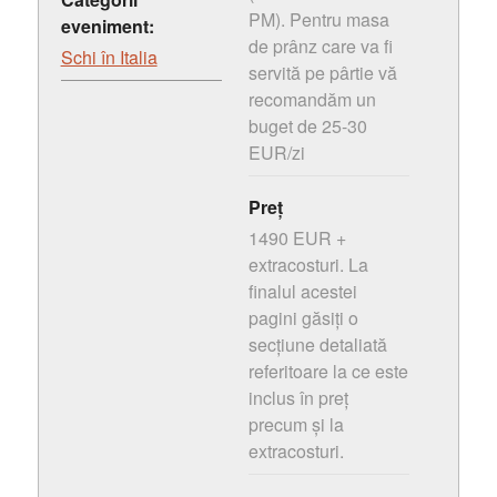
PM). Pentru masa
eveniment:
de prânz care va fi
Schi în Italia
servită pe pârtie vă
recomandăm un
buget de 25-30
EUR/zi
Preț
1490 EUR +
extracosturi. La
finalul acestei
pagini găsiți o
secțiune detaliată
referitoare la ce este
inclus în preț
precum și la
extracosturi.