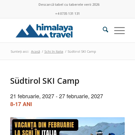
Descarcă tabel cu taberele verii 2026
+4 0735 131 131
Sunteți aici:
Acasă
/
Schi în Italia
/
Südtirol SKI Camp
Südtirol SKI Camp
21 februarie, 2027
-
27 februarie, 2027
8-17 ANI