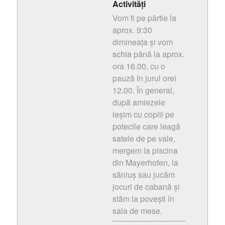
Activități
Vom fi pe pârtie la
aprox. 9:30
dimineața și vom
schia până la aprox.
ora 16.00, cu o
pauză în jurul orei
12.00. În general,
după amiezele
ieșim cu copiii pe
potecile care leagă
satele de pe vale,
mergem la piscina
din Mayerhofen, la
săniuș sau jucăm
jocuri de cabană și
stăm la povești în
sala de mese.