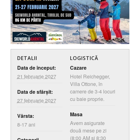
DETALII
LOGISTICĂ
Data de început:
Cazare
21 februarie 2027
Hotel Reichegger,
Villa Ottone, în
camere de 3-4 locuri
Data de sfârșit:
cu baie proprie.
27 februarie 2027
Masa
Vârsta:
Avem asigurate
8-17 ani
două mese pe zi
(8:00 AM si 8:30
Categorii