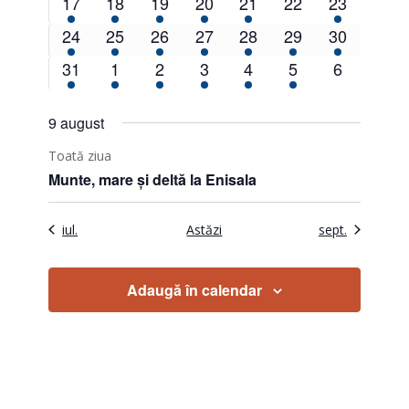
3
3
3
3
3
0
1
17
18
19
20
21
22
23
evenimente
evenimente
evenimente
evenimente
evenimente
evenimente
eveniment
2
2
2
2
2
2
1
24
25
26
27
28
29
30
evenimente
evenimente
evenimente
evenimente
evenimente
evenimente
eveniment
1
1
1
1
1
1
0
31
1
2
3
4
5
6
eveniment
eveniment
eveniment
eveniment
eveniment
eveniment
eveniment
9 august
Toată ziua
Munte, mare și deltă la Enisala
iul.
Astăzi
sept.
Adaugă în calendar