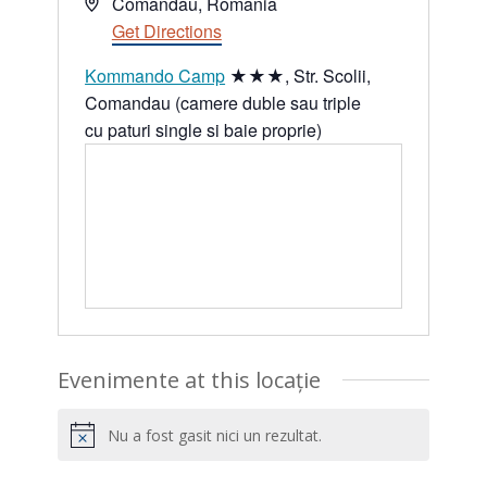
Address
Comandău
,
Romania
Get Directions
Kommando Camp
★★★, Str. Scolii,
Comandau (camere duble sau triple
cu paturi single si baie proprie)
Evenimente at this locație
Nu a fost gasit nici un rezultat.
Notificare