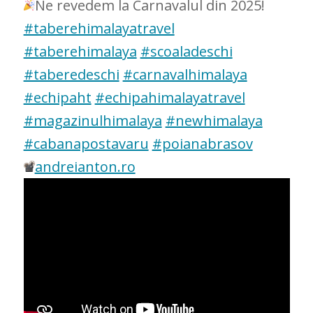
Ne revedem la Carnavalul din 2025!
#taberehimalayatravel
#taberehimalaya
#scoaladeschi
#taberedeschi
#carnavalhimalaya
#echipaht
#echipahimalayatravel
#magazinulhimalaya
#newhimalaya
#cabanapostavaru
#poianabrasov
andreianton.ro