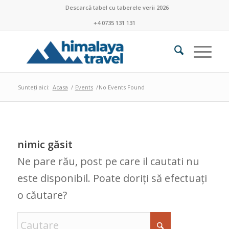
Descarcă tabel cu taberele verii 2026
+4 0735 131 131
Sunteți aici:
Acasa
/
Events
/
No Events Found
nimic găsit
Ne pare rău, post pe care il cautati nu
este disponibil. Poate doriți să efectuați
o căutare?