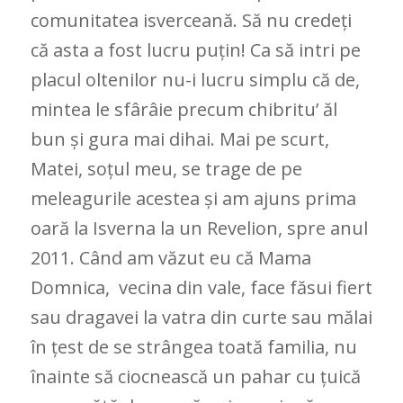
comunitatea isverceană. Să nu credeți
că asta a fost lucru puțin! Ca să intri pe
placul oltenilor nu-i lucru simplu că de,
mintea le sfârâie precum chibritu’ ăl
bun și gura mai dihai. Mai pe scurt,
Matei, soțul meu, se trage de pe
meleagurile acestea și am ajuns prima
oară la Isverna la un Revelion, spre anul
2011. Când am văzut eu că Mama
Domnica, vecina din vale, face făsui fiert
sau dragavei la vatra din curte sau mălai
în țest de se strângea toată familia, nu
înainte să ciocnească un pahar cu țuică