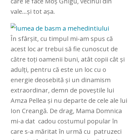
care le face Moș Ghigu, vecinul din
vale…și tot așa.
În sfârșit, cu timpul mi-am spus că
acest loc ar trebui să fie cunoscut de
către toți oamenii buni, atât copii cât și
adulți, pentru că este un loc cu o
energie deosebită și un dinamism
extraordinar, demn de poveștile lui
Amza Pellea și nu departe de cele ale lui
Ion Creangă. De drag, Mama Domnica
mi-a dat cadou costumul popular în
care s-a măritat în urmă cu patruzeci