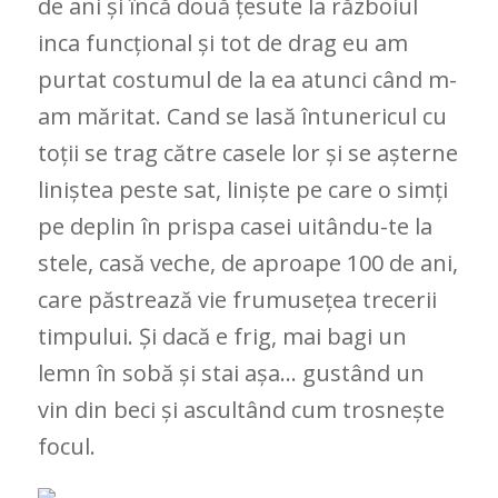
de ani și încă două țesute la războiul
inca funcțional și tot de drag eu am
purtat costumul de la ea atunci când m-
am măritat. Cand se lasă întunericul cu
toții se trag către casele lor și se așterne
liniștea peste sat, liniște pe care o simți
pe deplin în prispa casei uitându-te la
stele, casă veche, de aproape 100 de ani,
care păstrează vie frumusețea trecerii
timpului. Și dacă e frig, mai bagi un
lemn în sobă și stai așa… gustând un
vin din beci și ascultând cum trosnește
focul.