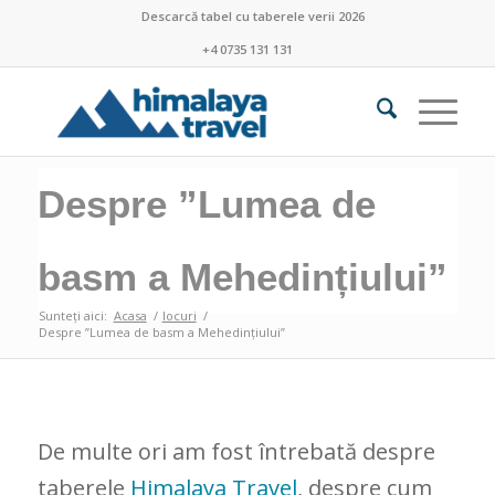
Descarcă tabel cu taberele verii 2026
+4 0735 131 131
Despre ”Lumea de
basm a Mehedințiului”
Sunteți aici:
Acasa
/
locuri
/
Despre ”Lumea de basm a Mehedințiului”
De multe ori am fost întrebată despre
taberele
Himalaya Travel
, despre cum