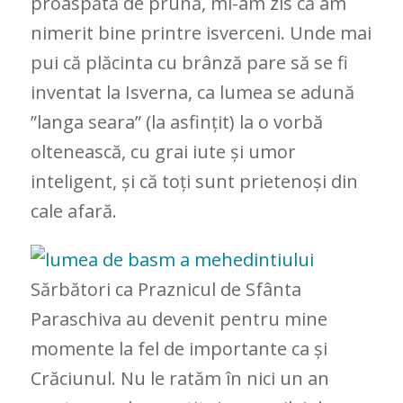
proaspătă de prună, mi-am zis că am
nimerit bine printre isverceni. Unde mai
pui că plăcinta cu brânză pare să se fi
inventat la Isverna, ca lumea se adună
”langa seara” (la asfințit) la o vorbă
oltenească, cu grai iute și umor
inteligent, și că toți sunt prietenoși din
cale afară.
Sărbători ca Praznicul de Sfânta
Paraschiva au devenit pentru mine
momente la fel de importante ca și
Crăciunul. Nu le ratăm în nici un an