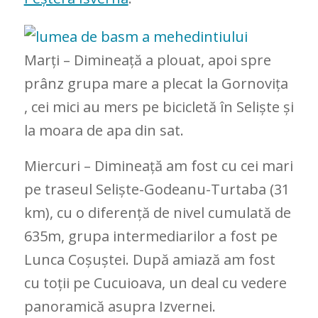
Marți – Dimineață a plouat, apoi spre
prânz grupa mare a plecat la Gornovița
, cei mici au mers pe bicicletă în Seliște și
la moara de apa din sat.
Miercuri – Dimineață am fost cu cei mari
pe traseul Seliște-Godeanu-Turtaba (31
km), cu o diferență de nivel cumulată de
635m, grupa intermediarilor a fost pe
Lunca Coșuștei. După amiază am fost
cu toții pe Cucuioava, un deal cu vedere
panoramică asupra Izvernei.