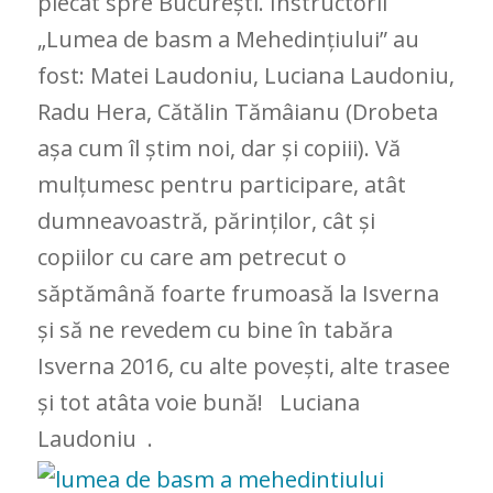
plecat spre București. Instructorii
„Lumea de basm a Mehedințiului” au
fost: Matei Laudoniu, Luciana Laudoniu,
Radu Hera, Cătălin Tămâianu (Drobeta
așa cum îl știm noi, dar și copiii). Vă
mulțumesc pentru participare, atât
dumneavoastră, părinților, cât și
copiilor cu care am petrecut o
săptămână foarte frumoasă la Isverna
și să ne revedem cu bine în tabăra
Isverna 2016, cu alte povești, alte trasee
și tot atâta voie bună! Luciana
Laudoniu .