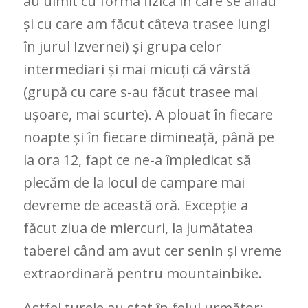
au uimit cu forma fizică în care se aflau
și cu care am făcut câteva trasee lungi
în jurul Izvernei) și grupa celor
intermediari și mai micuți că vârstă
(grupă cu care s-au făcut trasee mai
ușoare, mai scurte). A plouat în fiecare
noapte și în fiecare dimineață, până pe
la ora 12, fapt ce ne-a împiedicat să
plecăm de la locul de campare mai
devreme de această oră. Excepție a
făcut ziua de miercuri, la jumătatea
taberei când am avut cer senin și vreme
extraordinară pentru mountainbike.
Astfel turele au stat în felul următor: