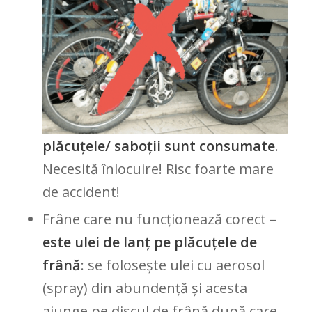
plăcuțele/ saboții sunt consumate
.
Necesită înlocuire! Risc foarte mare
de accident!
Frâne care nu funcționează corect –
este ulei de lanț pe plăcuțele de
frână
: se folosește ulei cu aerosol
(spray) din abundență și acesta
ajunge pe discul de frână după care