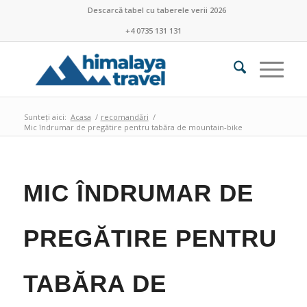
Descarcă tabel cu taberele verii 2026
+4 0735 131 131
Sunteți aici:
Acasa
/
recomandări
/
Mic îndrumar de pregătire pentru tabăra de mountain-bike
MIC ÎNDRUMAR DE
PREGĂTIRE PENTRU
TABĂRA DE